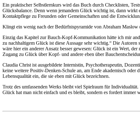
Ein praktischer Selbstlernkurs wird das Buch durch Checklisten, Tes
Glücksbalance. Denn wenn jemandem Glück wichtig ist, dann wirkt es a
Kontaktpflege zu Freunden oder Gemeinschaften und die Entwicklung ei
Klingt ein wenig nach der Bedürfnispyramide von Abraham Maslow (190
Einzig das Kapitel zur Bauch-Kopf-Kommunikation hätte ich mir ande
zu nachhaltigem Glück ist diese Aussage sehr wichtig.“ Die Autoren 
wäre hier ein anderer Ansatz besser gewesen: Glück ist ein Wert, de
Zugang zu Glück über Kopf- und andere eben über Bauchentscheidun
Claudia Christ ist ausgebildete Internistin, Psychotherapeutin, Doze
keine weitere Positiv-Denken-Schule an, am Ende akademisch oder du
Lebensqualität ein, die sie eben mit Glück bezeichnen.
Trotz des umfassenden Werks bleibt viel Spielraum für Individualität
Glück hat man nicht einfach und es bleibt, sondern es fordert immer