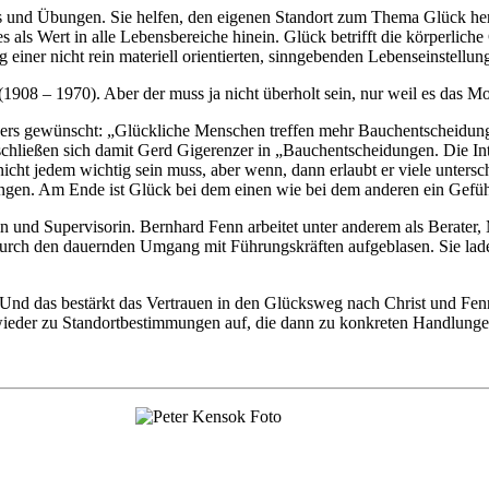
ts und Übungen. Sie helfen, den eigenen Standort zum Thema Glück hera
ls Wert in alle Lebensbereiche hinein. Glück betrifft die körperliche G
ner nicht rein materiell orientierten, sinngebenden Lebenseinstellung (
8 – 1970). Aber der muss ja nicht überholt sein, nur weil es das Mod
rs gewünscht: „Glückliche Menschen treffen mehr Bauchentscheidungen
schließen sich damit Gerd Gigerenzer in „Bauchentscheidungen. Die Int
r nicht jedem wichtig sein muss, aber wenn, dann erlaubt er viele unt
gen. Am Ende ist Glück bei dem einen wie bei dem anderen ein Gefüh
ntin und Supervisorin. Bernhard Fenn arbeitet unter anderem als Berate
rch den dauernden Umgang mit Führungskräften aufgeblasen. Sie laden 
. Und das bestärkt das Vertrauen in den Glücksweg nach Christ und Fenn
 wieder zu Standortbestimmungen auf, die dann zu konkreten Handlunge