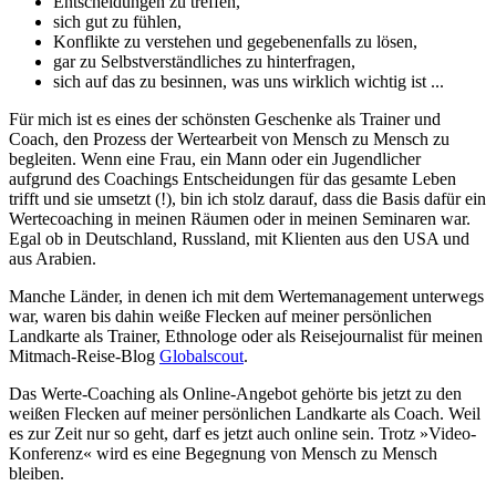
Entscheidungen zu treffen,
sich gut zu fühlen,
Konflikte zu verstehen und gegebenenfalls zu lösen,
gar zu Selbstverständliches zu hinterfragen,
sich auf das zu besinnen, was uns wirklich wichtig ist ...
Für mich ist es eines der schönsten Geschenke als Trainer und
Coach, den Prozess der Wertearbeit von Mensch zu Mensch zu
begleiten. Wenn eine Frau, ein Mann oder ein Jugendlicher
aufgrund des Coachings Entscheidungen für das gesamte Leben
trifft und sie umsetzt (!), bin ich stolz darauf, dass die Basis dafür ein
Wertecoaching in meinen Räumen oder in meinen Seminaren war.
Egal ob in Deutschland, Russland, mit Klienten aus den USA und
aus Arabien.
Manche Länder, in denen ich mit dem Wertemanagement unterwegs
war, waren bis dahin weiße Flecken auf meiner persönlichen
Landkarte als Trainer, Ethnologe oder als Reisejournalist für meinen
Mitmach-Reise-Blog
Globalscout
.
Das Werte-Coaching als Online-Angebot gehörte bis jetzt zu den
weißen Flecken auf meiner persönlichen Landkarte als Coach. Weil
es zur Zeit nur so geht, darf es jetzt auch online sein. Trotz »Video-
Konferenz« wird es eine Begegnung von Mensch zu Mensch
bleiben.