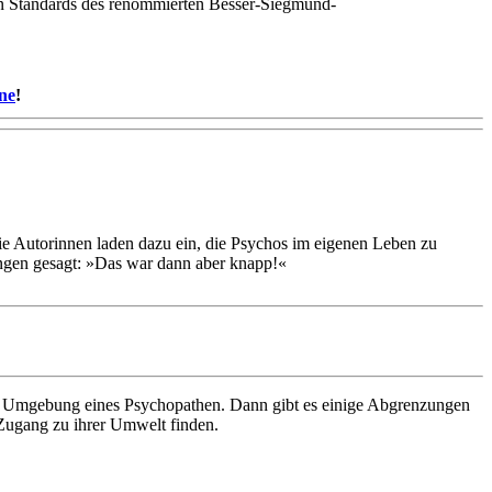
en Standards des renommierten Besser-Siegmund-
ine
!
ie Autorinnen laden dazu ein, die Psychos im eigenen Leben zu
ungen gesagt: »Das war dann aber knapp!«
er Umgebung eines Psychopathen. Dann gibt es einige Abgrenzungen
 Zugang zu ihrer Umwelt finden.