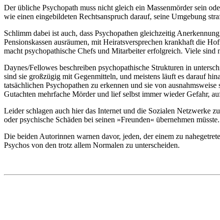
Der übliche Psychopath muss nicht gleich ein Massenmörder sein oder
wie einen eingebildeten Rechtsanspruch darauf, seine Umgebung straf
Schlimm dabei ist auch, dass Psychopathen gleichzeitig Anerkennung
Pensionskassen ausräumen, mit Heiratsversprechen krankhaft die Hoff
macht psychopathische Chefs und Mitarbeiter erfolgreich. Viele sind
Daynes/Fellowes beschreiben psychopathische Strukturen in untersch
sind sie großzügig mit Gegenmitteln, und meistens läuft es darauf hi
tatsächlichen Psychopathen zu erkennen und sie von ausnahmsweise sch
Gutachten mehrfache Mörder und lief selbst immer wieder Gefahr, au
Leider schlagen auch hier das Internet und die Sozialen Netzwerke zu.
oder psychische Schäden bei seinen »Freunden« übernehmen müsste.
Die beiden Autorinnen warnen davor, jeden, der einem zu nahegetreten
Psychos von den trotz allem Normalen zu unterscheiden.