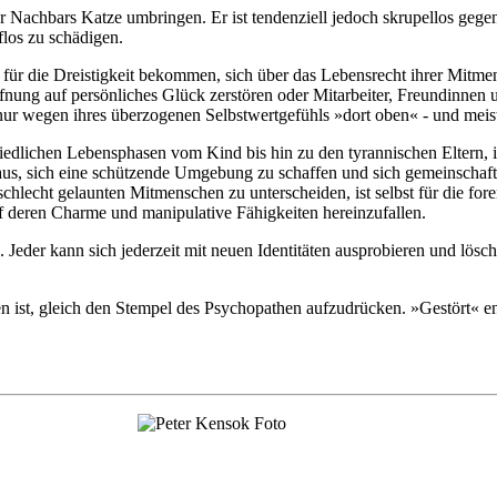
 Nachbars Katze umbringen. Er ist tendenziell jedoch skrupellos gegen
los zu schädigen.
 für die Dreistigkeit bekommen, sich über das Lebensrecht ihrer Mitme
nung auf persönliches Glück zerstören oder Mitarbeiter, Freundinnen u
 nur wegen ihres überzogenen Selbstwertgefühls »dort oben« - und meist
iedlichen Lebensphasen vom Kind bis hin zu den tyrannischen Eltern, 
naus, sich eine schützende Umgebung zu schaffen und sich gemeinschaft
lecht gelaunten Mitmenschen zu unterscheiden, ist selbst für die fore
f deren Charme und manipulative Fähigkeiten hereinzufallen.
 Jeder kann sich jederzeit mit neuen Identitäten ausprobieren und lösch
 ist, gleich den Stempel des Psychopathen aufzudrücken. »Gestört« ent