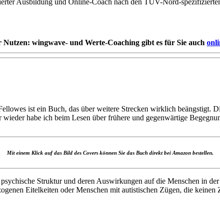
zierter Ausbildung und Online-Coach nach den TÜV-Nord-spezifiziert
r Nutzen: wingwave- und Werte-Coaching gibt es für Sie auch
onl
llowes ist ein Buch, das über weitere Strecken wirklich beängstigt. D
mmer wieder habe ich beim Lesen über frühere und gegenwärtige Begegn
Mit einem Klick auf das Bild des Covers können Sie das Buch direkt bei Amazon bestellen.
ie psychische Struktur und deren Auswirkungen auf die Menschen in d
rzogenen Eitelkeiten oder Menschen mit autistischen Zügen, die keinen